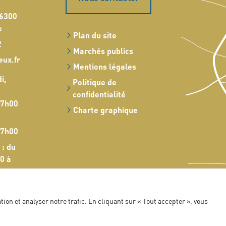
16300
e
Plan du site
2
Marchés publics
eux.fr
Mentions légales
i,
Politique de
confidentialité
17h00
Charte graphique
17h00
 : du
0 à
ion et analyser notre trafic. En cliquant sur « Tout accepter », vous