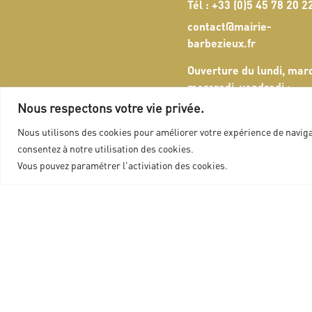
Tél :
+33 (0)5 45 78 20 2
contact@mairie-
barbezieux.fr
Ouverture du lundi, mard
mercredi, vendredi :
8h30 - 12h15 / 13h30 - 
Nous respectons votre vie privée.
Exception pour le jeudi :
Nous utilisons des cookies pour améliorer votre expérience de navigat
8h30 - 11h15 / 13h30 - 
consentez à notre utilisation des cookies.
Remises titres d’identité
Vous pouvez paramétrer l'activiation des cookies.
lundi au vendredi de 8h3
9h30 sans rendez-vous.