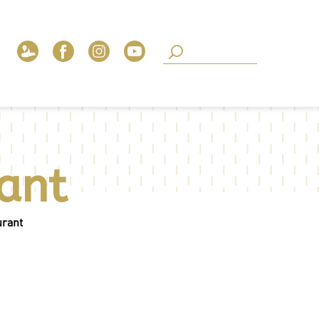
ant
urant