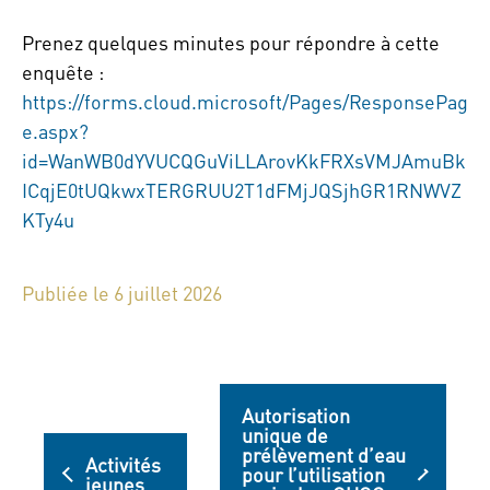
Prenez quelques minutes pour répondre à cette
enquête :
https://forms.cloud.microsoft/Pages/ResponsePag
e.aspx?
id=WanWB0dYVUCQGuViLLArovKkFRXsVMJAmuBk
ICqjE0tUQkwxTERGRUU2T1dFMjJQSjhGR1RNWVZ
KTy4u
Publiée le 6 juillet 2026
Autorisation
unique de
prélèvement d’eau
Activités
pour l’utilisation
jeunes