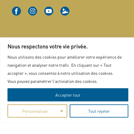
Nous respectons votre vie privée.
Nous contacter
Nous utilisons des cookies pour améliorer votre expérience de
navigation et analyser notre trafic. En cliquant sur « Tout
Plan du site
accepter », vous consentez à notre utilisation des cookies.
Marchés publics
Vous pouvez paramétrer l'activiation des cookies.
Mentions légales
Accepter tout
Politique de confidentialité
Charte graphique
Personnaliser
Tout rejeter