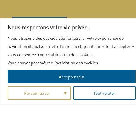
Nous contacter
Nous respectons votre vie privée.
Nous utilisons des cookies pour améliorer votre expérience de
navigation et analyser notre trafic. En cliquant sur « Tout accepter »,
Plan du site
vous consentez à notre utilisation des cookies.
Marchés publics
Vous pouvez paramétrer l'activiation des cookies.
Mentions légales
Accepter tout
Politique de confidentialité
Charte graphique
Personnaliser
Tout rejeter